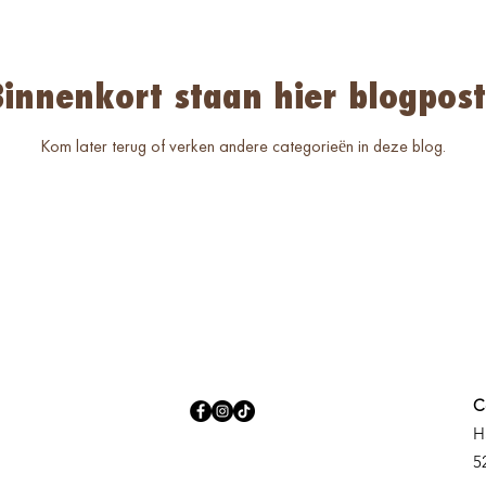
Binnenkort staan hier blogpost
Kom later terug of verken andere categorieën in deze blog.
C
H
5