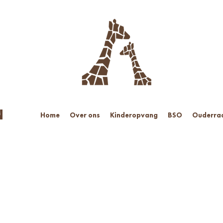
N
Home
Over ons
Kinderopvang
BSO
Ouderra